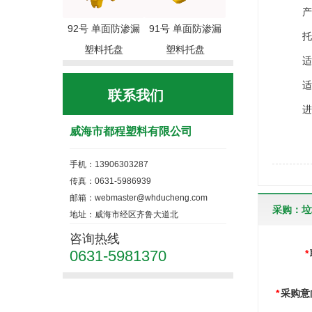
产品认
92号 单面防渗漏
91号 单面防渗漏
托盘表
塑料托盘
塑料托盘
适合
适用车
联系我们
进叉
威海市都程塑料有限公司
手机：13906303287
传真：0631-5986939
邮箱：webmaster@whducheng.com
采购：垃
地址：威海市经区齐鲁大道北
咨询热线
0631-5981370
*
*
采购意